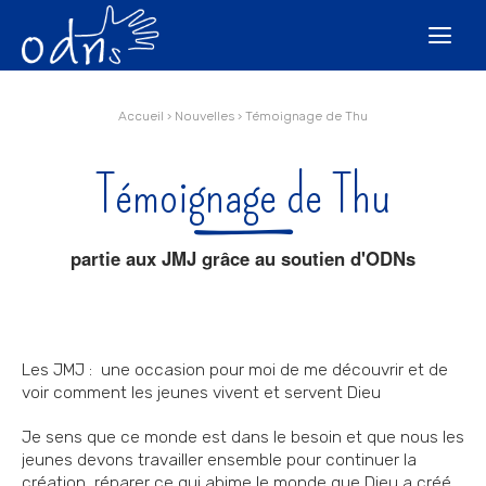
Aller
Outils
au
personnels

contenu.
|
Aller
à
la
navigation
Accueil
›
Nouvelles
›
Témoignage de Thu
Témoignage de Thu
partie aux JMJ grâce au soutien d'ODNs
Les JMJ : une occasion pour moi de me découvrir et de
voir comment les jeunes vivent et servent Dieu
Je sens que ce monde est dans le besoin et que nous les
jeunes devons travailler ensemble pour continuer la
création, réparer ce qui abime le monde que Dieu a créé