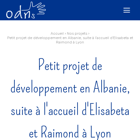
Aller
Outils
au
personnels

contenu.
|
Aller
à
la
navigation
Accueil
›
Nos projets
›
Petit projet de développement en Albanie, suite à l'accueil d'Elisabeta et
Raimond à Lyon
Petit projet de
développement en Albanie,
suite à l'accueil d'Elisabeta
et Raimond à Lyon