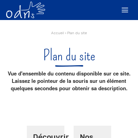
Aller
Outils
au
personnels

contenu.
|
Aller
à
la
navigation
Accueil
›
Plan du site
Plan du site
Vue d'ensemble du contenu disponible sur ce site.
Laissez le pointeur de la souris sur un élément
quelques secondes pour obtenir sa description.
Découvrir
Nos