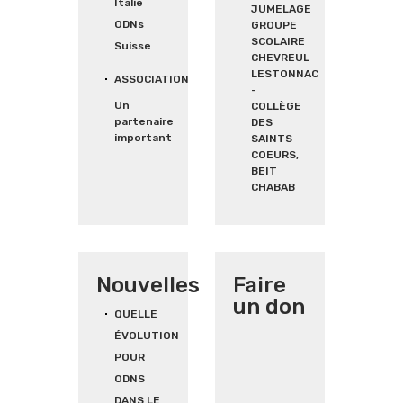
Italie
JUMELAGE
ODNs
GROUPE
SCOLAIRE
Suisse
CHEVREUL
LESTONNAC
ASSOCIATION
-
Un
COLLÈGE
partenaire
DES
important
SAINTS
COEURS,
BEIT
CHABAB
Nouvelles
Faire
un don
QUELLE
ÉVOLUTION
POUR
ODNS
DANS LE