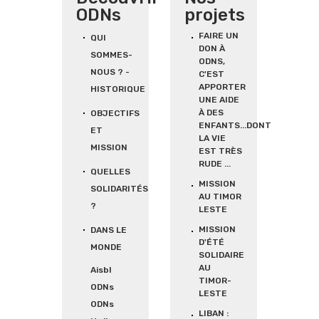
ODNs
projets
FAIRE UN
QUI
DON À
SOMMES-
ODNS,
NOUS ? -
C'EST
APPORTER
HISTORIQUE
UNE AIDE
À DES
OBJECTIFS
ENFANTS...DONT
ET
LA VIE
MISSION
EST TRÈS
RUDE ...
QUELLES
MISSION
SOLIDARITÉS
AU TIMOR
?
LESTE
MISSION
DANS LE
D'ÉTÉ
MONDE
SOLIDAIRE
AU
Aisbl
TIMOR-
ODNs
LESTE
ODNs
LIBAN :