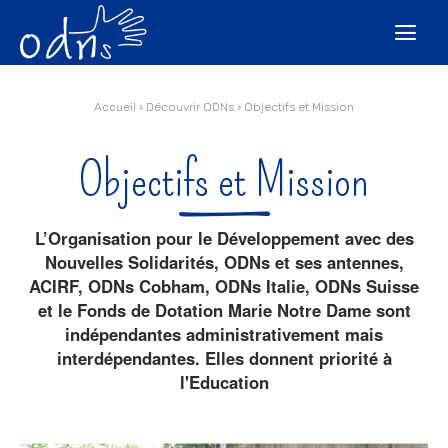
Aller
Outils
au
personnels

contenu.
|
Aller
à
la
navigation
Accueil
›
Découvrir ODNs
›
Objectifs et Mission
Objectifs et Mission
L’Organisation pour le Développement avec des
Nouvelles Solidarités, ODNs et ses antennes,
ACIRF, ODNs Cobham, ODNs Italie, ODNs Suisse
et le Fonds de Dotation Marie Notre Dame sont
indépendantes administrativement mais
interdépendantes. Elles donnent priorité à
l'Education