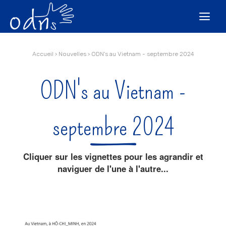
Aller
Outils
au
personnels

contenu.
|
Aller
à
la
navigation
Accueil
›
Nouvelles
›
ODN's au Vietnam - septembre 2024
ODN's au Vietnam -
septembre 2024
Cliquer sur les vignettes pour les agrandir et
naviguer de l'une à l'autre...