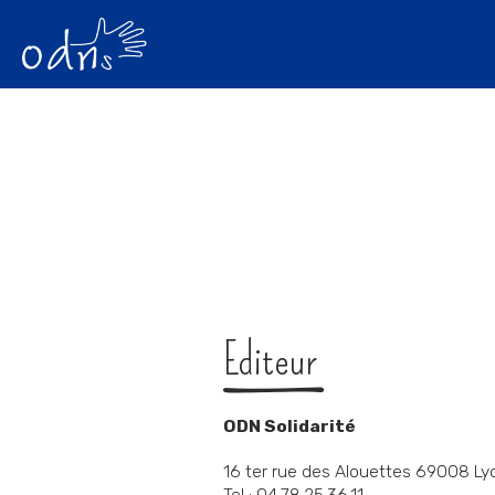
Aller
Outils
au
personnels
contenu.
|
Aller
à
la
navigation
Editeur
ODN Solidarité
16 ter rue des Alouettes 69008 Ly
Tel : 04.78.25.36.11