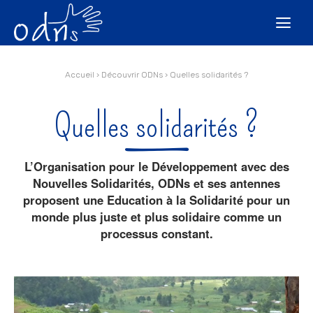
Aller
Outils
au
personnels

contenu.
|
Aller
à
la
navigation
Accueil
›
Découvrir ODNs
›
Quelles solidarités ?
Quelles solidarités ?
L’Organisation pour le Développement avec des
Nouvelles Solidarités, ODNs et ses antennes
proposent une Education à la Solidarité pour un
monde plus juste et plus solidaire comme un
processus constant.