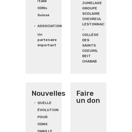
Italie
JUMELAGE
ODNs
GROUPE
SCOLAIRE
Suisse
CHEVREUL
LESTONNAC
ASSOCIATION
-
Un
COLLÈGE
partenaire
DES
important
SAINTS
COEURS,
BEIT
CHABAB
Nouvelles
Faire
un don
QUELLE
ÉVOLUTION
POUR
ODNS
DANS LE