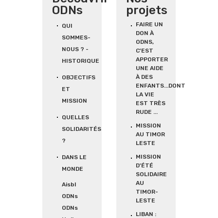
ODNs
projets
FAIRE UN
QUI
DON À
SOMMES-
ODNS,
NOUS ? -
C'EST
APPORTER
HISTORIQUE
UNE AIDE
À DES
OBJECTIFS
ENFANTS...DONT
ET
LA VIE
MISSION
EST TRÈS
RUDE ...
QUELLES
MISSION
SOLIDARITÉS
AU TIMOR
?
LESTE
MISSION
DANS LE
D'ÉTÉ
MONDE
SOLIDAIRE
AU
Aisbl
TIMOR-
ODNs
LESTE
ODNs
LIBAN :