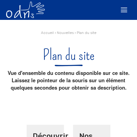
Aller
Outils
au
personnels

contenu.
|
Aller
à
la
navigation
Accueil
›
Nouvelles
›
Plan du site
Plan du site
Vue d'ensemble du contenu disponible sur ce site.
Laissez le pointeur de la souris sur un élément
quelques secondes pour obtenir sa description.
Découvrir
Nos