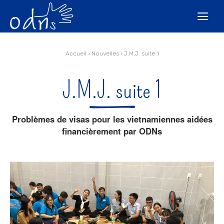
Aller
Outils
au
personnels

contenu.
|
Aller
à
la
navigation
Accueil
›
Nouvelles
›
J.M.J. suite 1
J.M.J. suite 1
Problèmes de visas pour les vietnamiennes aidées
financièrement par ODNs