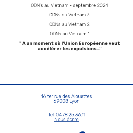
ODN's au Vietnam - septembre 2024
ODNs au Vietnam 3
ODNs au Vietnam 2
ODNs au Vietnam 1
" A un moment où l’Union Européenne veut
accélérer les expulsions…"
16 ter rue des Alouettes
69008 Lyon
Tel: 04.78.25.36.11
Nous écrire