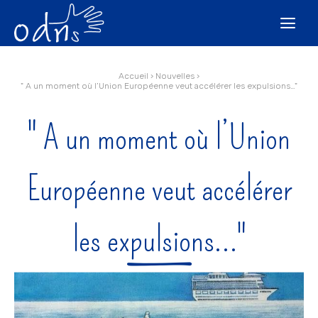
Aller
Outils
au
personnels

contenu.
|
Aller
à
la
navigation
Accueil
›
Nouvelles
›
" A un moment où l’Union Européenne veut accélérer les expulsions…"
" A un moment où l’Union
Européenne veut accélérer
les expulsions…"