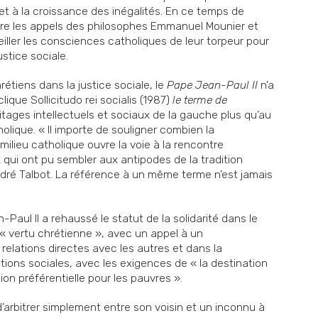
et à la croissance des inégalités. En ce temps de
ndre les appels des philosophes Emmanuel Mounier et
iller les consciences catholiques de leur torpeur pour
ustice sociale.
étiens dans la justice sociale, le
Pape Jean-Paul II
n’a
ique Sollicitudo rei socialis (1987)
le terme de
ritages intellectuels et sociaux de la gauche plus qu’au
holique. « Il importe de souligner combien la
milieu catholique ouvre la voie à la rencontre
x qui ont pu sembler aux antipodes de la tradition
ndré Talbot. La référence à un même terme n’est jamais
aul II a rehaussé le statut de la solidarité dans le
 « vertu chrétienne », avec un appel à un
relations directes avec les autres et dans la
tutions sociales, avec les exigences de « la destination
tion préférentielle pour les pauvres ».
’arbitrer simplement entre son voisin et un inconnu à