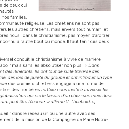
e de ceux qui
nautés
, nos familles,
ommunauté religieuse. Les chrétiens ne sont pas
rs les autres chrétiens, mais envers tout humain, et
ès nous ; dans le christianisme, pas moyen d’arbitrer
nconnu à l’autre bout du monde. Il faut tenir ces deux
niversel conduit le christianisme à vivre de manière
s abolir mais sans les absolutiser non plus ; «
Dans
ent des itinérants. Ils ont tout de suite traversé des
isme, des lois de pureté du groupe et ont introduit un type
ace des premiers chrétiens engage à une forme de
estion des frontières ; «
Cela nous invite à traverser les
globalisation qui nie le besoin d’un chez-soi, mais dans
autre peut être féconde. » affirme C. Theobald, sj.
cueillir dans le réseau un ou une autre avec ses
ppement de la mission de la Compagnie de Marie Notre-