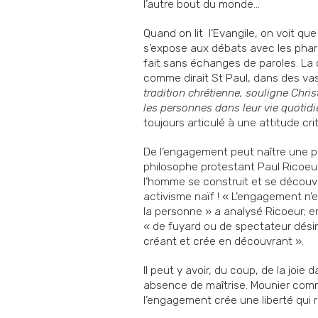
l’autre bout du monde…
Quand on lit l’Evangile, on voit que
s’expose aux débats avec les pharis
fait sans échanges de paroles. La c
comme dirait St Paul, dans des vase
tradition chrétienne, souligne Chr
les personnes dans leur vie quotidi
toujours articulé à une attitude c
De l’engagement peut naître une pe
philosophe protestant Paul Ricoeur
l’homme se construit et se découvr
activisme naïf ! « L’engagement n’
la personne » a analysé Ricoeur; e
« de fuyard ou de spectateur dési
créant et crée en découvrant ».
Il peut y avoir, du coup, de la joi
absence de maîtrise. Mounier comme
l’engagement crée une liberté qui ré