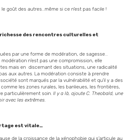
c le goût des autres…même si ce n’est pas facile !
richesse des rencontres culturelles et
uées par une forme de modération, de sagesse…
a modération n’est pas une compromission, elle
es mais en discernant des situations, une radicalité
e pas aux autres. La modération consiste à prendre
société sont marqués par la vulnérabilité et qu’il y a des
 comme les zones rurales, les banlieues, les frontières,
re particulièrement soin.
Il y a là, ajoute C. Theobald, une
voir avec les extrêmes.
artage est vitale…
use de la croissance de la xénophobie qui s’articule au