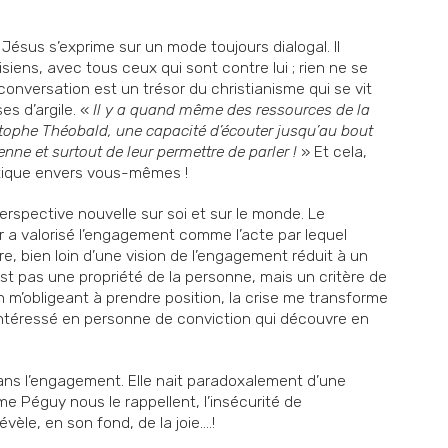
 Jésus s’exprime sur un mode toujours dialogal. Il
iens, avec tous ceux qui sont contre lui ; rien ne se
onversation est un trésor du christianisme qui se vit
s d’argile. «
Il y a quand même des ressources de la
istophe Théobald, une capacité d’écouter jusqu’au bout
enne et surtout de leur permettre de parler !
» Et cela,
ritique envers vous-mêmes !
rspective nouvelle sur soi et sur le monde. Le
 a valorisé l’engagement comme l’acte par lequel
e, bien loin d’une vision de l’engagement réduit à un
est pas une propriété de la personne, mais un critère de
n m’obligeant à prendre position, la crise me transforme
ntéressé en personne de conviction qui découvre en
e dans l’engagement. Elle nait paradoxalement d’une
 Péguy nous le rappellent, l’insécurité de
vèle, en son fond, de la joie….!