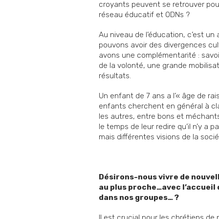
croyants peuvent se retrouver pour 
réseau éducatif et ODNs ?
Au niveau de l’éducation, c’est un a
pouvons avoir des divergences cult
avons une complémentarité : savoir
de la volonté, une grande mobilisa
résultats.
Un enfant de 7 ans a l’« âge de rai
enfants cherchent en général à cla
les autres, entre bons et méchants.
le temps de leur redire qu’il n’y a
mais différentes visions de la soci
Désirons-nous vivre de nouvell
au plus proche…avec l’accueil
dans nos groupes… ?
Il est crucial pour les chrétiens de