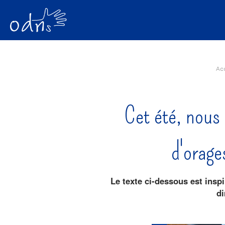
Aller
Outils
au
personnels
contenu.
|
Aller
à
la
navigation
Acc
Cet été, nous
d'orage
Le texte ci-dessous est insp
di