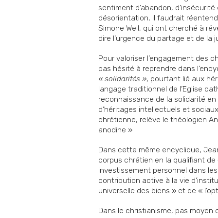
sentiment d’abandon, d’insécurité 
désorientation, il faudrait réente
Simone Weil, qui ont cherché à réve
dire l’urgence du partage et de la j
Pour valoriser l’engagement des chr
pas hésité à reprendre dans l’encycl
« solidarités »
, pourtant lié aux hé
langage traditionnel de l’Eglise cat
reconnaissance de la solidarité en 
d’héritages intellectuels et sociau
chrétienne, relève le théologien A
anodine »
Dans cette même encyclique, Jean-P
corpus chrétien en la qualifiant de
investissement personnel dans les 
contribution active à la vie d’insti
universelle des biens » et de « l’op
Dans le christianisme, pas moyen d