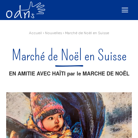
Aller
Outils
au
personnels

contenu.
|
Aller
à
la
navigation
Accueil
›
Nouvelles
›
Marché de Noël en Suisse
Marché de Noël en Suisse
EN AMITIE AVEC HAÏTI par le MARCHE DE NOËL