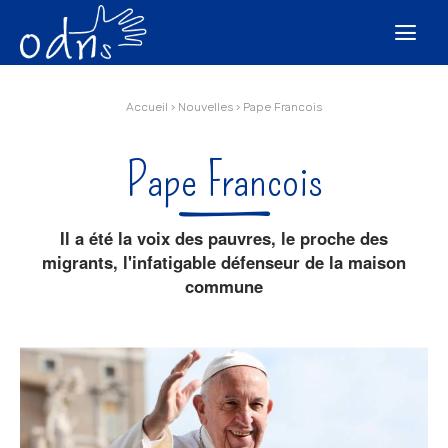
Aller
Outils
au
personnels

contenu.
|
Aller
à
la
navigation
Accueil
›
Nouvelles
›
Pape Francois
Pape Francois
Il a été la voix des pauvres, le proche des
migrants, l'infatigable défenseur de la maison
commune