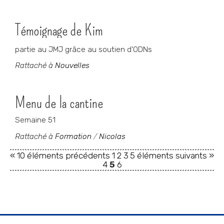
Témoignage de Kim
partie au JMJ grâce au soutien d'ODNs
Rattaché à
Nouvelles
Menu de la cantine
Semaine 51
Rattaché à
Formation
/
Nicolas
« 10 éléments précédents
1
2
3
5 éléments suivants »
4
5
6