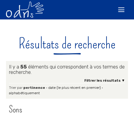
Aller
Outils
au
personnels

contenu.
|
Aller
à
la
navigation
Résultats de recherche
Il y a
55
éléments qui correspondent à vos termes de
recherche.
Filtrer les résultats
Trier par
pertinence
·
date (le plus récent en premier)
·
alphabétiquement
Sons