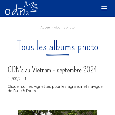
Aller
Outils
au
personnels

contenu.
|
Aller
à
la
navigation
Accueil
›
Albums photo
Tous les albums photo
ODN's au Vietnam - septembre 2024
30/09/2024
Cliquer sur les vignettes pour les agrandir et naviguer
de l'une à l'autre...