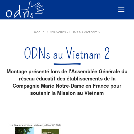
Aller
Outils
au
personnels

contenu.
|
Aller
à
la
navigation
Accueil
›
Nouvelles
›
ODNs au Vietnam 2
ODNs au Vietnam 2
Montage présenté lors de l'Assemblée Générale du
réseau éducatif des établissements de la
Compagnie Marie Notre-Dame en France pour
soutenir la Mission au Vietnam