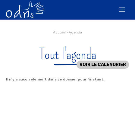
Aller
Outils
au
personnels

contenu.
|
Aller
à
la
navigation
Accueil
›
Agenda
Tout l'agenda
VOIR LE CALENDRIER
Il n'y a aucun élément dans ce dossier pour l'instant.