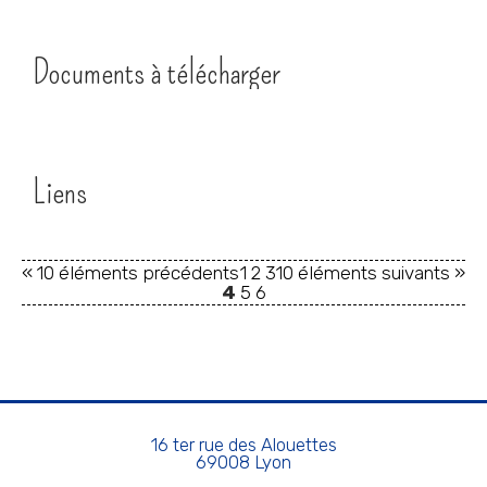
Documents à télécharger
Liens
« 10 éléments précédents
1
2
3
10 éléments suivants »
4
5
6
16 ter rue des Alouettes
69008 Lyon