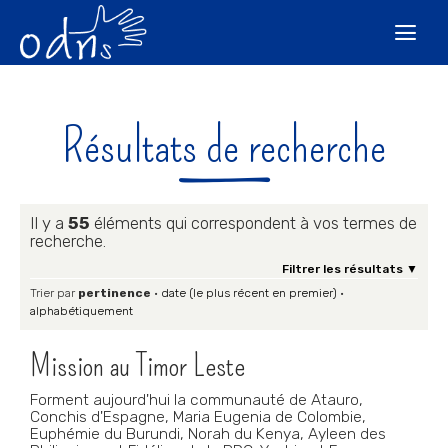
Aller
Outils
au
personnels

contenu.
|
Aller
à
la
navigation
Résultats de recherche
Il y a
55
éléments qui correspondent à vos termes de
recherche.
Filtrer les résultats
Trier par
pertinence
·
date (le plus récent en premier)
·
alphabétiquement
Mission au Timor Leste
Forment aujourd'hui la communauté de Atauro,
Conchis d'Espagne, Maria Eugenia de Colombie,
Euphémie du Burundi, Norah du Kenya, Ayleen des