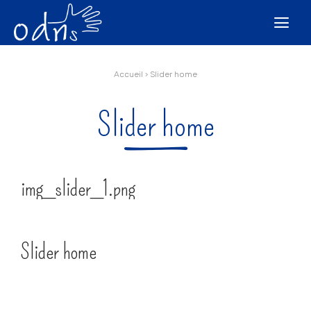
Aller
Outils
au
personnels

contenu.
|
Aller
à
la
navigation
Accueil
›
Slider home
Slider home
img_slider_1.png
Slider home