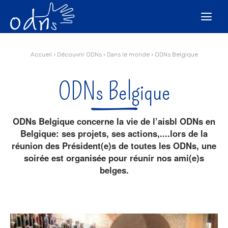
Aller
Outils
au
personnels

contenu.
|
Aller
à
la
navigation
Accueil
›
Découvrir ODNs
›
Dans le monde
›
ODNs Belgique
ODNs Belgique
ODNs Belgique concerne la vie de l’aisbl ODNs en
Belgique: ses projets, ses actions,....lors de la
réunion des Président(e)s de toutes les ODNs, une
soirée est organisée pour réunir nos ami(e)s
belges.