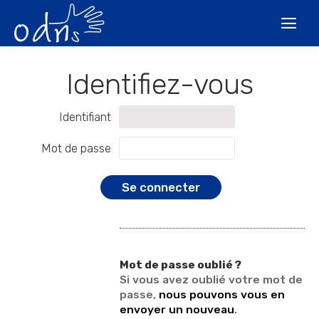
Aller
Outils
au
personnels

contenu.
|
Aller
à
la
navigation
Identifiant
Mot de passe
Mot de passe oublié ?
Si vous avez oublié votre mot de
passe,
nous pouvons vous en
envoyer un nouveau
.