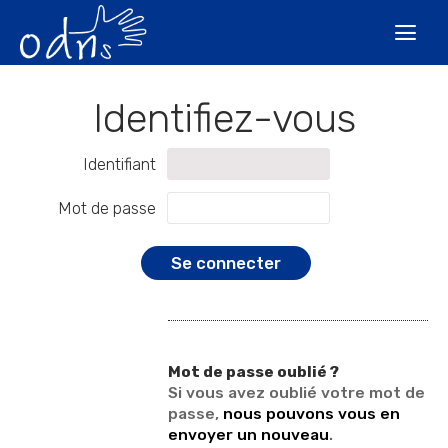
Aller
Outils
au
personnels

contenu.
|
Aller
à
la
navigation
Identifiant
Mot de passe
Mot de passe oublié ?
Si vous avez oublié votre mot de
passe,
nous pouvons vous en
envoyer un nouveau
.