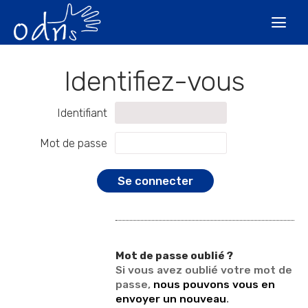
Aller
Outils
au
personnels

contenu.
|
Aller
à
la
navigation
Identifiant
Mot de passe
Mot de passe oublié ?
Si vous avez oublié votre mot de
passe,
nous pouvons vous en
envoyer un nouveau
.