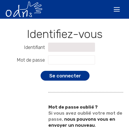
Aller
Outils
au
personnels

contenu.
|
Aller
à
la
navigation
Identifiant
Mot de passe
Mot de passe oublié ?
Si vous avez oublié votre mot de
passe,
nous pouvons vous en
envoyer un nouveau
.