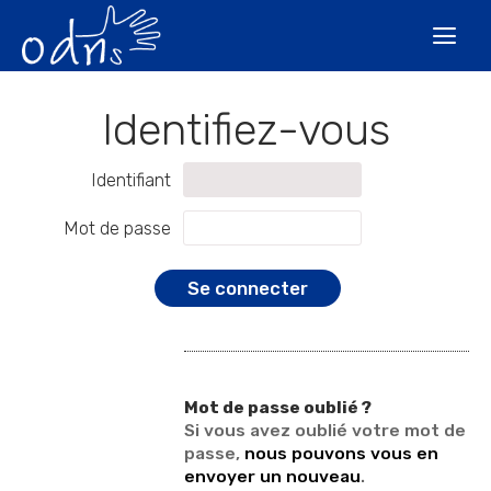
Aller
Outils
au
personnels

contenu.
|
Aller
à
la
navigation
Identifiant
Mot de passe
Mot de passe oublié ?
Si vous avez oublié votre mot de
passe,
nous pouvons vous en
envoyer un nouveau
.